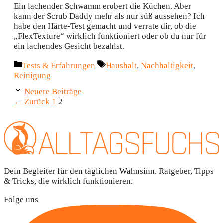
Ein lachender Schwamm erobert die Küchen. Aber
kann der Scrub Daddy mehr als nur süß aussehen? Ich
habe den Härte-Test gemacht und verrate dir, ob die
„FlexTexture“ wirklich funktioniert oder ob du nur für
ein lachendes Gesicht bezahlst.
Kategorien
Schlagwörter
Tests & Erfahrungen
Haushalt
,
Nachhaltigkeit
,
Reinigung
Neuere Beiträge
Seite
Seite
←
Zurück
1
2
Dein Begleiter für den täglichen Wahnsinn. Ratgeber, Tipps
& Tricks, die wirklich funktionieren.
Folge uns