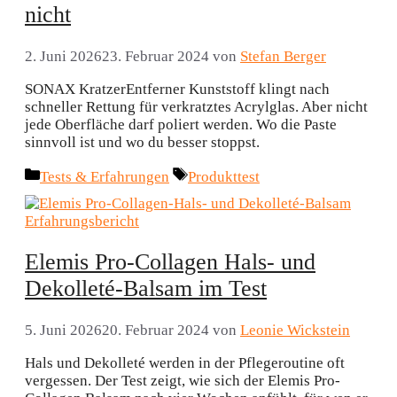
nicht
2. Juni 2026
23. Februar 2024
von
Stefan Berger
SONAX KratzerEntferner Kunststoff klingt nach
schneller Rettung für verkratztes Acrylglas. Aber nicht
jede Oberfläche darf poliert werden. Wo die Paste
sinnvoll ist und wo du besser stoppst.
Kategorien
Schlagwörter
Tests & Erfahrungen
Produkttest
Elemis Pro-Collagen Hals- und
Dekolleté-Balsam im Test
5. Juni 2026
20. Februar 2024
von
Leonie Wickstein
Hals und Dekolleté werden in der Pflegeroutine oft
vergessen. Der Test zeigt, wie sich der Elemis Pro-