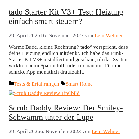
tado Starter Kit V3+ Test: Heizung
einfach smart steuern?
29. April 2026
16. November 2023
von
Leni Wehner
Warme Bude, kleine Rechnung? tado° verspricht, dass
deine Heizung endlich mitdenkt. Ich habe das Funk-
Starter Kit V3+ installiert und geschaut, ob das System
wirklich beim Sparen hilft oder ob man nur für eine
schicke App monatlich draufzahlt.
Kategorien
Schlagwörter
Tests & Erfahrungen
Smart Home
Scrub Daddy Review: Der Smiley-
Schwamm unter der Lupe
29. April 2026
6. November 2023
von
Leni Wehner