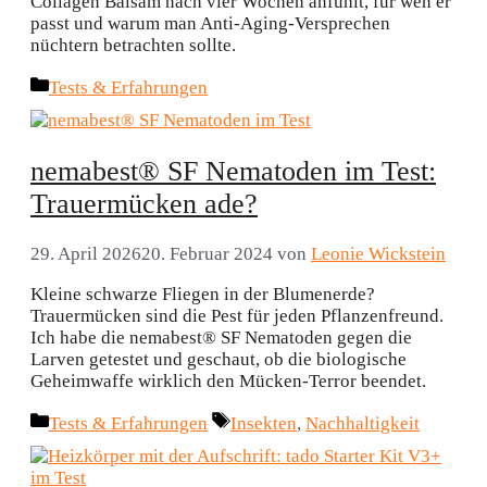
Collagen Balsam nach vier Wochen anfühlt, für wen er
passt und warum man Anti-Aging-Versprechen
nüchtern betrachten sollte.
Kategorien
Tests & Erfahrungen
nemabest® SF Nematoden im Test:
Trauermücken ade?
29. April 2026
20. Februar 2024
von
Leonie Wickstein
Kleine schwarze Fliegen in der Blumenerde?
Trauermücken sind die Pest für jeden Pflanzenfreund.
Ich habe die nemabest® SF Nematoden gegen die
Larven getestet und geschaut, ob die biologische
Geheimwaffe wirklich den Mücken-Terror beendet.
Kategorien
Schlagwörter
Tests & Erfahrungen
Insekten
,
Nachhaltigkeit