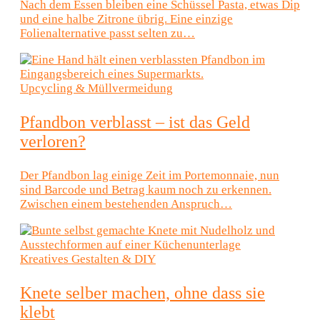
Nach dem Essen bleiben eine Schüssel Pasta, etwas Dip
und eine halbe Zitrone übrig. Eine einzige
Folienalternative passt selten zu…
Upcycling & Müllvermeidung
Pfandbon verblasst – ist das Geld
verloren?
Der Pfandbon lag einige Zeit im Portemonnaie, nun
sind Barcode und Betrag kaum noch zu erkennen.
Zwischen einem bestehenden Anspruch…
Kreatives Gestalten & DIY
Knete selber machen, ohne dass sie
klebt