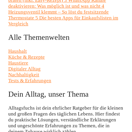
braten (inkl. Easy-Rezept)
3
WhatsApp Kanäle
deaktivieren: Was möglich ist und was nicht
4
Heizungsventil klemmt – So löst du festsitzende
Thermostate
5
Die besten Apps für Einkaufslisten im
Vergleich
Alle Themenwelten
Haushalt
Küche & Rezepte
Haustiere
Digitaler Alltag
Nachhaltigkeit
Tests & Erfahrungen
Dein Alltag, unser Thema
Alltagsfuchs ist dein ehrlicher Ratgeber für die kleinen
und großen Fragen des täglichen Lebens. Hier findest
du praktische Lösungen, verständliche Erklärungen
und ungeschönte Erfahrungen zu Themen, die in
deinem Zuhause wirklich zählen.