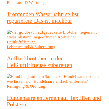
–
Reparatur & Wartung
praktische
Tropfenden Wasserhahn selbst
Tipps
reparieren: Das ist machbar
und
ehrliche
Lebensmittel & Zubereitung
Ratgeber
Aufbackbrötchen in der
für
Heißluftfritteuse zubereiten
deinen
Alltag
Reinigung & Ordnung
Hundehaare entfernen auf Textilien und
Polstern