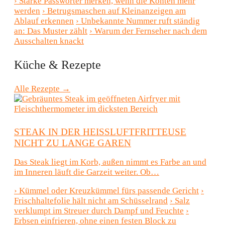
›
Starke Passwörter merken, wenn die Konten mehr
werden
›
Betrugsmaschen auf Kleinanzeigen am
Ablauf erkennen
›
Unbekannte Nummer ruft ständig
an: Das Muster zählt
›
Warum der Fernseher nach dem
Ausschalten knackt
Küche & Rezepte
Alle Rezepte →
STEAK IN DER HEISSLUFTFRITTEUSE N
ICHT ZU LANGE GAREN
Das Steak liegt im Korb, außen nimmt es Farbe an und
im Inneren läuft die Garzeit weiter. Ob…
›
Kümmel oder Kreuzkümmel fürs passende Gericht
›
Frischhaltefolie hält nicht am Schüsselrand
›
Salz
verklumpt im Streuer durch Dampf und Feuchte
›
Erbsen einfrieren, ohne einen festen Block zu