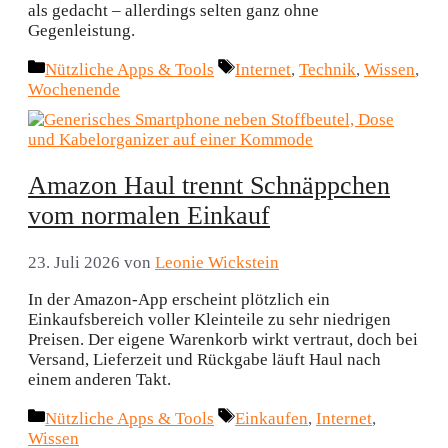
als gedacht – allerdings selten ganz ohne
Gegenleistung.
Kategorien
Schlagwörter
Nützliche Apps & Tools
Internet
,
Technik
,
Wissen
,
Wochenende
Amazon Haul trennt Schnäppchen
vom normalen Einkauf
23. Juli 2026
von
Leonie Wickstein
In der Amazon-App erscheint plötzlich ein
Einkaufsbereich voller Kleinteile zu sehr niedrigen
Preisen. Der eigene Warenkorb wirkt vertraut, doch bei
Versand, Lieferzeit und Rückgabe läuft Haul nach
einem anderen Takt.
Kategorien
Schlagwörter
Nützliche Apps & Tools
Einkaufen
,
Internet
,
Wissen