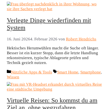
Verlegte Dinge wiederfinden mit
System
16. Juni 2026
4. Februar 2026
von
Robert Hendrichs
Hektisches Herumwühlen macht die Suche oft länger.
Besser ist ein kurzer Stopp, dann die letzte Handlung
rekonstruieren, typische Ablageorte prüfen und
Technik gezielt nutzen.
Kategorien
Schlagwörter
Nützliche Apps & Tools
Smart Home
,
Smartphone
,
Wissen
Virtuelle Reisen: So kommst du am
Ziel an, ohne wegzufahren