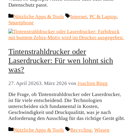
Datenschutz passt.
Kategorien
Schlagwörter
Nützliche Apps & Tools
Internet
,
PC & Laptop
,
Smartphone
Tintenstrahldrucker oder
Laserdrucker: Für wen lohnt sich
was?
27. April 2026
3. März 2026
von
Joachim Rügg
Die Frage, ob Tintenstrahldrucker oder Laserdrucker,
ist für viele entscheidend. Die Technologien
unterscheiden sich fundamental in Kosten,
Geschwindigkeit und Druckqualität, was je nach
Anforderung den Ausschlag für das richtige Gerät gibt.
Kategorien
Schlagwörter
Nützliche Apps & Tools
Recycling
,
Wissen