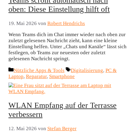
Teams scrollt automatisch nach
oben: Diese Einstellung hilft oft
19. Mai 2026
von
Robert Hendrichs
Wenn Teams dich im Chat immer wieder nach oben zur
zuletzt gelesenen Nachricht zieht, kann eine kleine
Einstellung helfen. Unter „Chats und Kanäle“ lässt sich
festlegen, ob Teams zur neuesten oder zuletzt
gelesenen Nachricht springt.
Kategorien
Schlagwörter
Nützliche Apps & Tools
Digitalisierung
,
PC &
Laptop
,
Reparatur
,
Smartphone
WLAN Empfang auf der Terrasse
verbessern
12. Mai 2026
von
Stefan Berger