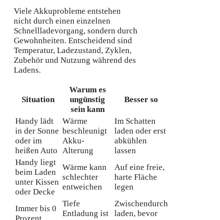
Viele Akkuprobleme entstehen
nicht durch einen einzelnen
Schnellladevorgang, sondern durch
Gewohnheiten. Entscheidend sind
Temperatur, Ladezustand, Zyklen,
Zubehör und Nutzung während des
Ladens.
Warum es
Situation
ungünstig
Besser so
sein kann
Handy lädt
Wärme
Im Schatten
in der Sonne
beschleunigt
laden oder erst
oder im
Akku-
abkühlen
heißen Auto
Alterung
lassen
Handy liegt
Wärme kann
Auf eine freie,
beim Laden
schlechter
harte Fläche
unter Kissen
entweichen
legen
oder Decke
Tiefe
Zwischendurch
Immer bis 0
Entladung ist
laden, bevor
Prozent