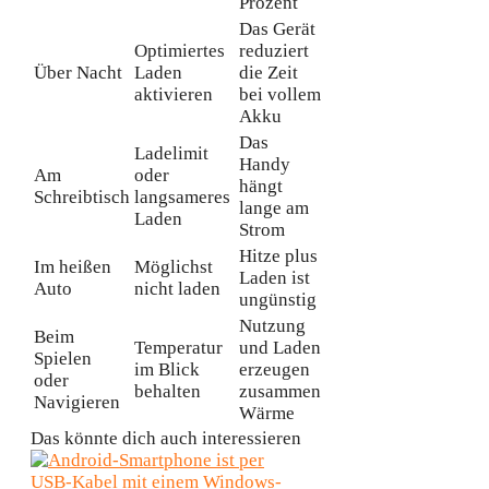
Prozent
Das Gerät
Optimiertes
reduziert
Über Nacht
Laden
die Zeit
aktivieren
bei vollem
Akku
Das
Ladelimit
Handy
Am
oder
hängt
Schreibtisch
langsameres
lange am
Laden
Strom
Hitze plus
Im heißen
Möglichst
Laden ist
Auto
nicht laden
ungünstig
Nutzung
Beim
Temperatur
und Laden
Spielen
im Blick
erzeugen
oder
behalten
zusammen
Navigieren
Wärme
Das könnte dich auch interessieren