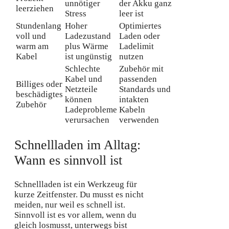
unnötiger
der Akku ganz
leerziehen
Stress
leer ist
Stundenlang
Hoher
Optimiertes
voll und
Ladezustand
Laden oder
warm am
plus Wärme
Ladelimit
Kabel
ist ungünstig
nutzen
Schlechte
Zubehör mit
Kabel und
passenden
Billiges oder
Netzteile
Standards und
beschädigtes
können
intakten
Zubehör
Ladeprobleme
Kabeln
verursachen
verwenden
Schnellladen im Alltag:
Wann es sinnvoll ist
Schnellladen ist ein Werkzeug für
kurze Zeitfenster. Du musst es nicht
meiden, nur weil es schnell ist.
Sinnvoll ist es vor allem, wenn du
gleich losmusst, unterwegs bist