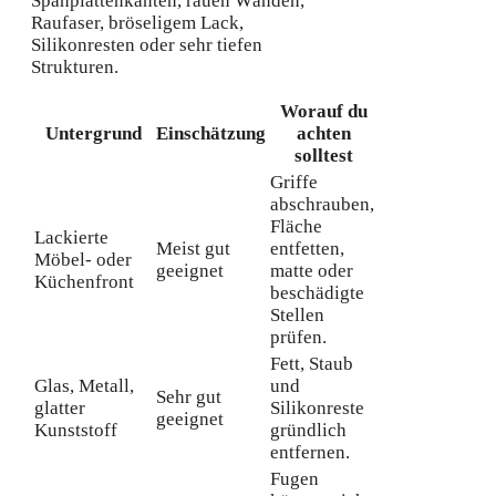
Spanplattenkanten, rauen Wänden,
Raufaser, bröseligem Lack,
Silikonresten oder sehr tiefen
Strukturen.
Worauf du
Untergrund
Einschätzung
achten
solltest
Griffe
abschrauben,
Fläche
Lackierte
Meist gut
entfetten,
Möbel- oder
geeignet
matte oder
Küchenfront
beschädigte
Stellen
prüfen.
Fett, Staub
Glas, Metall,
und
Sehr gut
glatter
Silikonreste
geeignet
Kunststoff
gründlich
entfernen.
Fugen