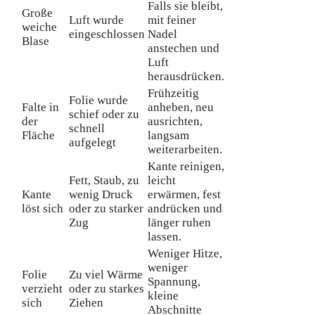
Falls sie bleibt,
Große
Luft wurde
mit feiner
weiche
eingeschlossen
Nadel
Blase
anstechen und
Luft
herausdrücken.
Frühzeitig
Folie wurde
Falte in
anheben, neu
schief oder zu
der
ausrichten,
schnell
Fläche
langsam
aufgelegt
weiterarbeiten.
Kante reinigen,
Fett, Staub, zu
leicht
Kante
wenig Druck
erwärmen, fest
löst sich
oder zu starker
andrücken und
Zug
länger ruhen
lassen.
Weniger Hitze,
weniger
Folie
Zu viel Wärme
Spannung,
verzieht
oder zu starkes
kleine
sich
Ziehen
Abschnitte