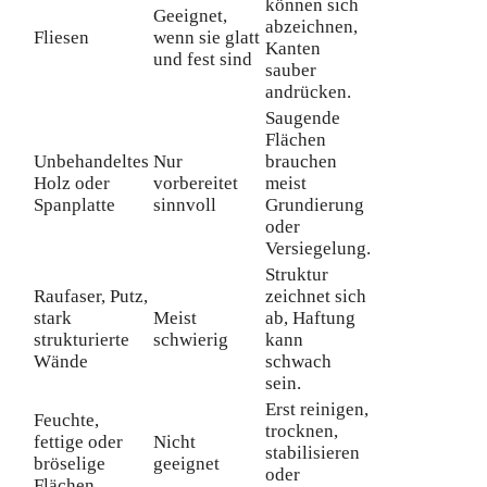
können sich
Geeignet,
abzeichnen,
Fliesen
wenn sie glatt
Kanten
und fest sind
sauber
andrücken.
Saugende
Flächen
Unbehandeltes
Nur
brauchen
Holz oder
vorbereitet
meist
Spanplatte
sinnvoll
Grundierung
oder
Versiegelung.
Struktur
Raufaser, Putz,
zeichnet sich
stark
Meist
ab, Haftung
strukturierte
schwierig
kann
Wände
schwach
sein.
Erst reinigen,
Feuchte,
trocknen,
fettige oder
Nicht
stabilisieren
bröselige
geeignet
oder
Flächen