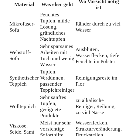
Wo Vorsicht nötig
Material
Was eher geht
ist
Feuchtes
Tupfen, milde
Mikrofaser-
Ränder durch zu viel
Lösung,
Sofa
Wasser
gründliches
Nachtupfen
Sehr sparsames
Ausbluten,
Webstoff-
Arbeiten mit
Wasserflecken, tiefe
Sofa
Tuch und wenig
Feuchte im Polster
Wasser
Tupfen,
Synthetischer
Verdünnen,
Reinigungsreste im
Teppich
passender
Flor
Teppichreiniger
Sehr sanftes
zu alkalische
Tupfen,
Wollteppich
Reiniger, Reibung,
geeignete
zu viel Nässe
Produkte
Meist nur sehr
Wasserflecken,
Viskose,
vorsichtige
Strukturveränderung,
Seide, Samt
Soforthilfe
Druckstellen