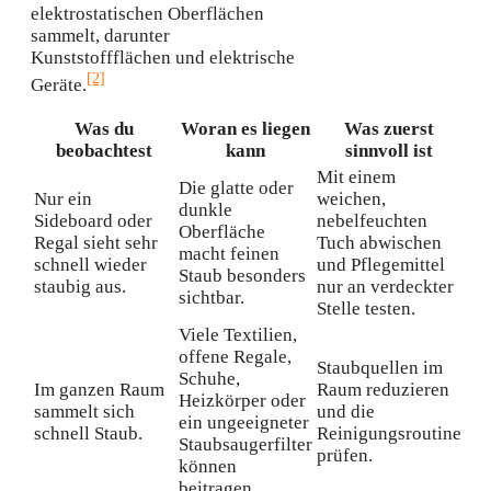
elektrostatischen Oberflächen
sammelt, darunter
Kunststoffflächen und elektrische
[2]
Geräte.
Was du
Woran es liegen
Was zuerst
beobachtest
kann
sinnvoll ist
Mit einem
Die glatte oder
Nur ein
weichen,
dunkle
Sideboard oder
nebelfeuchten
Oberfläche
Regal sieht sehr
Tuch abwischen
macht feinen
schnell wieder
und Pflegemittel
Staub besonders
staubig aus.
nur an verdeckter
sichtbar.
Stelle testen.
Viele Textilien,
offene Regale,
Staubquellen im
Schuhe,
Im ganzen Raum
Raum reduzieren
Heizkörper oder
sammelt sich
und die
ein ungeeigneter
schnell Staub.
Reinigungsroutine
Staubsaugerfilter
prüfen.
können
beitragen.