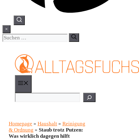
×
Suchen
nach:
Menü
Suchen
Homepage
»
Haushalt
»
Reinigung
& Ordnung
»
Staub trotz Putzen:
Was wirklich dagegen hilft