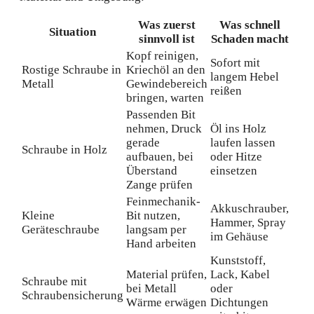
Was zuerst
Was schnell
Situation
sinnvoll ist
Schaden macht
Kopf reinigen,
Sofort mit
Rostige Schraube in
Kriechöl an den
langem Hebel
Metall
Gewindebereich
reißen
bringen, warten
Passenden Bit
nehmen, Druck
Öl ins Holz
gerade
laufen lassen
Schraube in Holz
aufbauen, bei
oder Hitze
Überstand
einsetzen
Zange prüfen
Feinmechanik-
Akkuschrauber,
Kleine
Bit nutzen,
Hammer, Spray
Geräteschraube
langsam per
im Gehäuse
Hand arbeiten
Kunststoff,
Material prüfen,
Lack, Kabel
Schraube mit
bei Metall
oder
Schraubensicherung
Wärme erwägen
Dichtungen