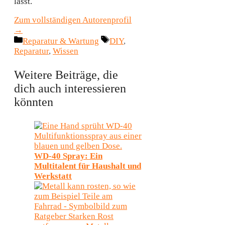
lässt.
Zum vollständigen Autorenprofil
→
Kategorien
Schlagwörter
Reparatur & Wartung
DIY
,
Reparatur
,
Wissen
Weitere Beiträge, die
dich auch interessieren
könnten
WD-40 Spray: Ein
Multitalent für Haushalt und
Werkstatt