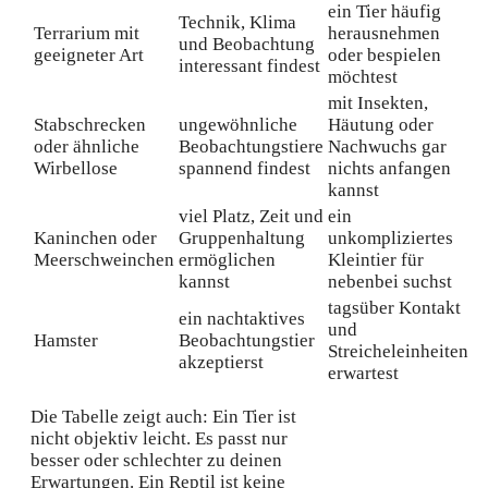
ein Tier häufig
Technik, Klima
Terrarium mit
herausnehmen
und Beobachtung
geeigneter Art
oder bespielen
interessant findest
möchtest
mit Insekten,
Stabschrecken
ungewöhnliche
Häutung oder
oder ähnliche
Beobachtungstiere
Nachwuchs gar
Wirbellose
spannend findest
nichts anfangen
kannst
viel Platz, Zeit und
ein
Kaninchen oder
Gruppenhaltung
unkompliziertes
Meerschweinchen
ermöglichen
Kleintier für
kannst
nebenbei suchst
tagsüber Kontakt
ein nachtaktives
und
Hamster
Beobachtungstier
Streicheleinheiten
akzeptierst
erwartest
Die Tabelle zeigt auch: Ein Tier ist
nicht objektiv leicht. Es passt nur
besser oder schlechter zu deinen
Erwartungen. Ein Reptil ist keine