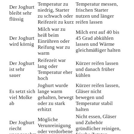
Temperatur zu
Temperatur messen,
Der Joghurt
niedrig, Starter
frischen Starter
bleibt sehr
zu schwach oder
nutzen und länger
flüssig
Reifezeit zu kurz
reifen lassen
Milch war zu
Milch erst auf 40 bis
heiß beim
Der Joghurt
45 Grad abkühlen
Einrühren oder
wird körnig
lassen und Wärme
Reifung war zu
gleichmäßiger halten
warm
Reifezeit war
Der Joghurt
Kürzer reifen lassen
lang oder
ist sehr
und danach früher
Temperatur eher
sauer
kühlen
hoch
Joghurt wurde
Kürzer reifen lassen,
Es setzt sich
lange warm
Gläser nicht
viel Molke
gehalten, bewegt
bewegen und
ab
oder zu stark
Temperatur stabil
erhitzt
halten
Nicht essen, Gläser
Mögliche
Der Joghurt
und Zubehör
Verunreinigung
riecht
gründlicher reinigen,
oder verdorbene