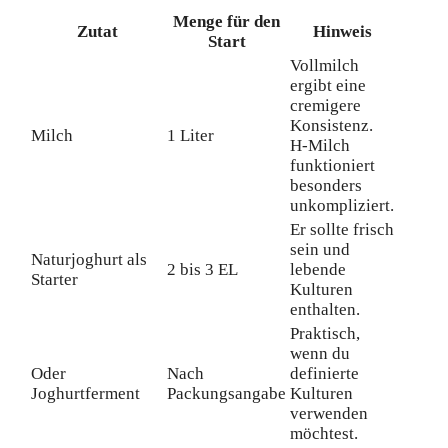
Menge für den
Zutat
Hinweis
Start
Vollmilch
ergibt eine
cremigere
Konsistenz.
Milch
1 Liter
H-Milch
funktioniert
besonders
unkompliziert.
Er sollte frisch
sein und
Naturjoghurt als
2 bis 3 EL
lebende
Starter
Kulturen
enthalten.
Praktisch,
wenn du
Oder
Nach
definierte
Joghurtferment
Packungsangabe
Kulturen
verwenden
möchtest.