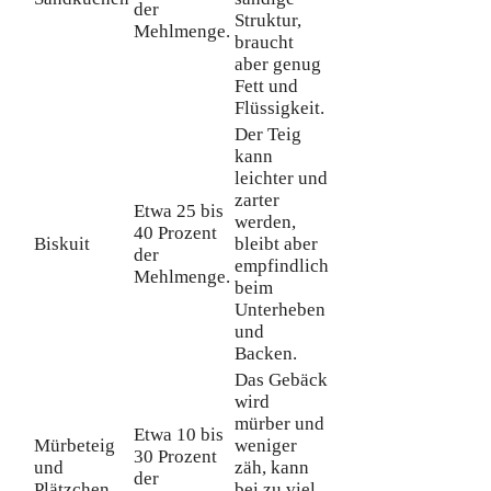
der
Struktur,
Mehlmenge.
braucht
aber genug
Fett und
Flüssigkeit.
Der Teig
kann
leichter und
zarter
Etwa 25 bis
werden,
40 Prozent
Biskuit
bleibt aber
der
empfindlich
Mehlmenge.
beim
Unterheben
und
Backen.
Das Gebäck
wird
mürber und
Etwa 10 bis
Mürbeteig
weniger
30 Prozent
und
zäh, kann
der
Plätzchen
bei zu viel