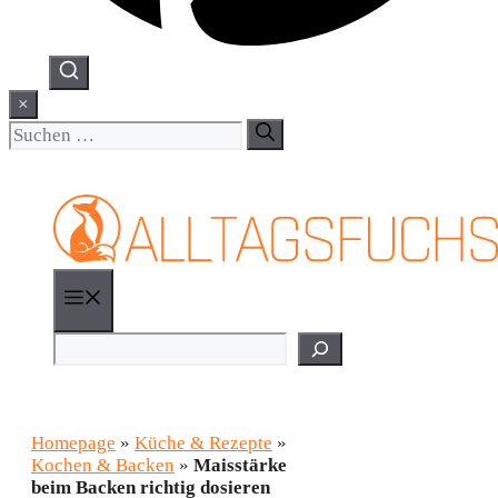
×
Suchen
nach:
Menü
Suchen
Homepage
»
Küche & Rezepte
»
Kochen & Backen
»
Maisstärke
beim Backen richtig dosieren