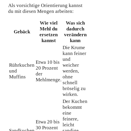
Als vorsichtige Orientierung kannst
du mit diesen Mengen arbeiten:
Wie viel
Was sich
Mehl du
dadurch
Gebäck
ersetzen
verändern
kannst
kann
Die Krume
kann feiner
und
Etwa 10 bis
Rührkuchen
weicher
20 Prozent
und
werden,
der
Muffins
ohne
Mehlmenge.
schnell
bröselig zu
wirken.
Der Kuchen
bekommt
eine
feinere,
Etwa 20 bis
leicht
30 Prozent
Sandkuchen
sandige