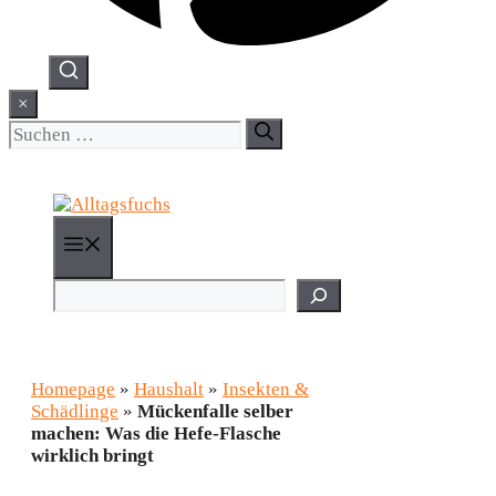
×
Suchen
nach:
Menü
Suchen
Homepage
»
Haushalt
»
Insekten &
Schädlinge
»
Mückenfalle selber
machen: Was die Hefe-Flasche
wirklich bringt