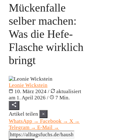
Mückenfalle
selber machen:
Was die Hefe-
Flasche wirklich
bringt
Leonie Wickstein
10. März 2024
/
aktualisiert
am
1. April 2026
/
7 Min.
Artikel teilen
×
WhatsApp
→
Facebook
→
X
→
Telegram
→
E-Mail
→