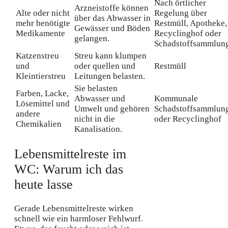
Nach örtlicher
Arzneistoffe können
Alte oder nicht
Regelung über
über das Abwasser in
mehr benötigte
Restmüll, Apotheke,
Gewässer und Böden
Medikamente
Recyclinghof oder
gelangen.
Schadstoffsammlun
Katzenstreu
Streu kann klumpen
und
oder quellen und
Restmüll
Kleintierstreu
Leitungen belasten.
Sie belasten
Farben, Lacke,
Abwasser und
Kommunale
Lösemittel und
Umwelt und gehören
Schadstoffsammlun
andere
nicht in die
oder Recyclinghof
Chemikalien
Kanalisation.
Lebensmittelreste im
WC: Warum ich das
heute lasse
Gerade Lebensmittelreste wirken
schnell wie ein harmloser Fehlwurf.