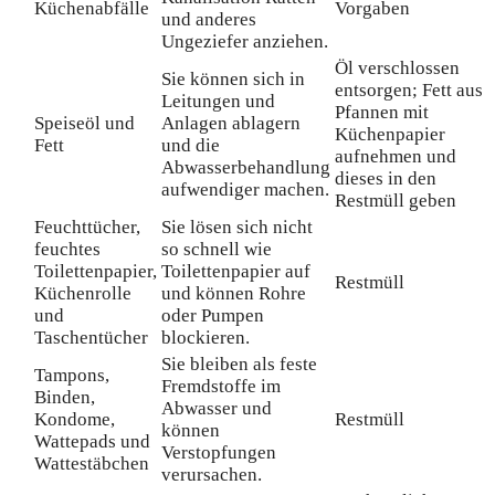
Küchenabfälle
Vorgaben
und anderes
Ungeziefer anziehen.
Öl verschlossen
Sie können sich in
entsorgen; Fett aus
Leitungen und
Pfannen mit
Speiseöl und
Anlagen ablagern
Küchenpapier
Fett
und die
aufnehmen und
Abwasserbehandlung
dieses in den
aufwendiger machen.
Restmüll geben
Feuchttücher,
Sie lösen sich nicht
feuchtes
so schnell wie
Toilettenpapier,
Toilettenpapier auf
Restmüll
Küchenrolle
und können Rohre
und
oder Pumpen
Taschentücher
blockieren.
Sie bleiben als feste
Tampons,
Fremdstoffe im
Binden,
Abwasser und
Kondome,
Restmüll
können
Wattepads und
Verstopfungen
Wattestäbchen
verursachen.