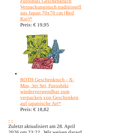
Furoshiki Geschenktuch
Verpackungstuch traditionell
aus Japan 70x70 cm (Red
Koi)*
Preis:
€ 19,95
ROTH Geschenktuch - X-
Mas, 3er Set, Furoshiki
wiederverwendbar zum
verpacken von Geschenken
auf japanische Art*
Preis:
€ 18,82
‹
›
Zuletzt aktualisiert am 28. April
2026 um 23:22 . Wir weisen darauf