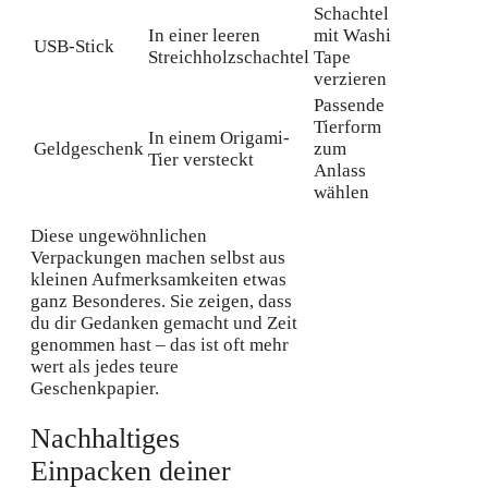
Schachtel
In einer leeren
mit Washi
USB-Stick
Streichholzschachtel
Tape
verzieren
Passende
Tierform
In einem Origami-
Geldgeschenk
zum
Tier versteckt
Anlass
wählen
Diese ungewöhnlichen
Verpackungen machen selbst aus
kleinen Aufmerksamkeiten etwas
ganz Besonderes. Sie zeigen, dass
du dir Gedanken gemacht und Zeit
genommen hast – das ist oft mehr
wert als jedes teure
Geschenkpapier.
Nachhaltiges
Einpacken deiner