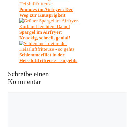
Pommes im Airfryer: Der
Weg zur Knusprigkeit
Spargel im Airfryer:
Knackig, schnell, genial!
Schlemmerfilet in der
Heissluftfritteuse – so gehts
Schreibe einen
Kommentar
Kommentar