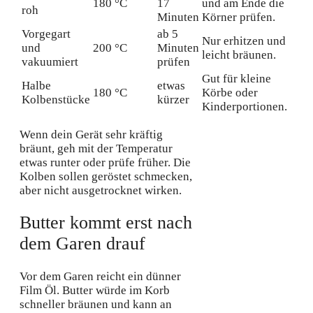
180 °C
17
und am Ende die
roh
Minuten
Körner prüfen.
Vorgegart
ab 5
Nur erhitzen und
und
200 °C
Minuten
leicht bräunen.
vakuumiert
prüfen
Gut für kleine
Halbe
etwas
180 °C
Körbe oder
Kolbenstücke
kürzer
Kinderportionen.
Wenn dein Gerät sehr kräftig
bräunt, geh mit der Temperatur
etwas runter oder prüfe früher. Die
Kolben sollen geröstet schmecken,
aber nicht ausgetrocknet wirken.
Butter kommt erst nach
dem Garen drauf
Vor dem Garen reicht ein dünner
Film Öl. Butter würde im Korb
schneller bräunen und kann an