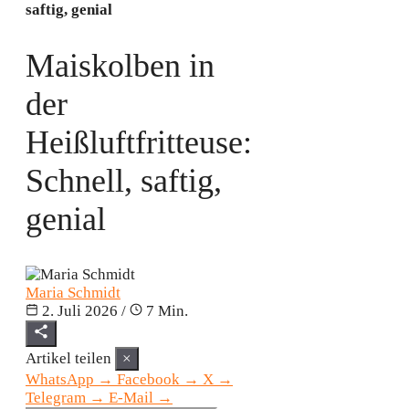
saftig, genial
Maiskolben in
der
Heißluftfritteuse:
Schnell, saftig,
genial
Maria Schmidt
2. Juli 2026
/
7 Min.
Artikel teilen
×
WhatsApp
→
Facebook
→
X
→
Telegram
→
E-Mail
→