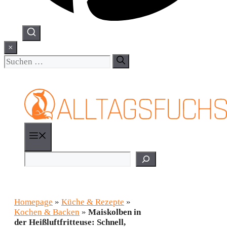
×
Suchen
nach:
Menü
Suchen
Homepage
»
Küche & Rezepte
»
Kochen & Backen
»
Maiskolben in
der Heißluftfritteuse: Schnell,