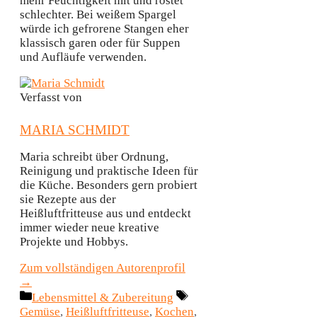
mehr Feuchtigkeit mit und röstet
schlechter. Bei weißem Spargel
würde ich gefrorene Stangen eher
klassisch garen oder für Suppen
und Aufläufe verwenden.
Verfasst von
MARIA SCHMIDT
Maria schreibt über Ordnung,
Reinigung und praktische Ideen für
die Küche. Besonders gern probiert
sie Rezepte aus der
Heißluftfritteuse aus und entdeckt
immer wieder neue kreative
Projekte und Hobbys.
Zum vollständigen Autorenprofil
→
Kategorien
Schlagwörter
Lebensmittel & Zubereitung
Gemüse
,
Heißluftfritteuse
,
Kochen
,