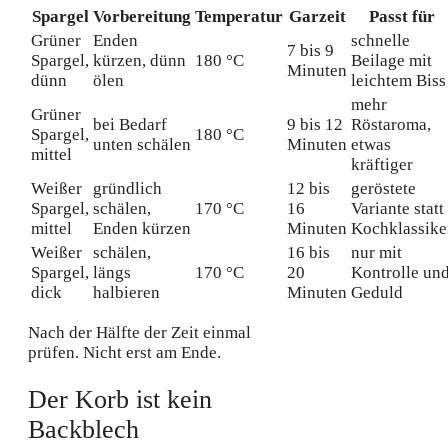
Spargel
Vorbereitung
Temperatur
Garzeit
Passt für
Grüner
Enden
schnelle
7 bis 9
Spargel,
kürzen, dünn
180 °C
Beilage mit
Minuten
dünn
ölen
leichtem Biss
mehr
Grüner
bei Bedarf
9 bis 12
Röstaroma,
Spargel,
180 °C
unten schälen
Minuten
etwas
mittel
kräftiger
Weißer
gründlich
12 bis
geröstete
Spargel,
schälen,
170 °C
16
Variante statt
mittel
Enden kürzen
Minuten
Kochklassike
Weißer
schälen,
16 bis
nur mit
Spargel,
längs
170 °C
20
Kontrolle un
dick
halbieren
Minuten
Geduld
Nach der Hälfte der Zeit einmal
prüfen. Nicht erst am Ende.
Der Korb ist kein
Backblech