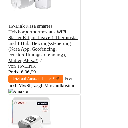
TP-Link Kasa smartes
Heizkörperthermostat - WiFi
Starter Kit, inklusive 1 Thermostat
und 1 Hub, Heizungssteuerung
(Kasa App, Geofencing,
Fensteröffnungserkennung),
Matter, Alexa*
von TP-LINK
Preis: € 36,99
Preis
Jetzt auf Amazon kaufen*
inkl. MwSt., zzgl. Versandkosten