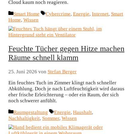
Cloud kaum noch reagieren.
Kategorien
Schlagwörter
Smart Home
Cybercrime
,
Energie
,
Internet
,
Smart
Home
,
Wissen
Feuchte Tücher gegen Hitze machen
Räume schnell klamm
25. Juni 2026
von
Stefan Berger
Ein feuchtes Tuch im Zimmer klingt nach schneller
Abkühlung. Doch je nach Luftfeuchtigkeit wird daraus
eher frische Erleichterung – oder ein Raum, der sich
noch schwerer anfühlt.
Kategorien
Schlagwörter
Raumgestaltung
Energie
,
Haushalt
,
Nachhaltigkeit
,
Sommer
,
Wissen