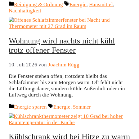
Kategorien
Schlagwörter
Reinigung & Ordnung
Energie
,
Hausmittel
,
Nachhaltigkeit
Wohnung wird nachts nicht kühl
trotz offener Fenster
10. Juli 2026
von
Joachim Rügg
Die Fenster stehen offen, trotzdem bleibt das
Schlafzimmer bis zum Morgen warm. Oft fehlt nicht
die Lüftungsdauer, sondern kühle Außenluft oder ein
Luftweg durch die Wohnung.
Kategorien
Schlagwörter
Energie sparen
Energie
,
Sommer
Kühlschrank wird bei Hitze zu warm