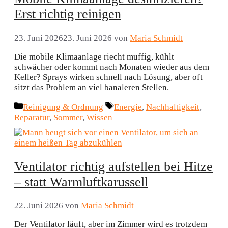
Erst richtig reinigen
23. Juni 2026
23. Juni 2026
von
Maria Schmidt
Die mobile Klimaanlage riecht muffig, kühlt
schwächer oder kommt nach Monaten wieder aus dem
Keller? Sprays wirken schnell nach Lösung, aber oft
sitzt das Problem an viel banaleren Stellen.
Kategorien
Schlagwörter
Reinigung & Ordnung
Energie
,
Nachhaltigkeit
,
Reparatur
,
Sommer
,
Wissen
Ventilator richtig aufstellen bei Hitze
– statt Warmluftkarussell
22. Juni 2026
von
Maria Schmidt
Der Ventilator läuft, aber im Zimmer wird es trotzdem