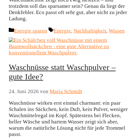
trotzdem soll das sparsamer sein? Genau da liegt der
Denkfehler. Eco passt oft sehr gut, aber nicht zu jeder
Ladung.
Kategorien
Schlagwörter
Energie sparen
Energie
,
Nachhaltigkeit
,
Wissen
Waschnüsse statt Waschpulver –
gute Idee?
24. Juni 2026
von
Maria Schmidt
Waschnüsse wirken erst einmal charmant: ein paar
Schalen ins Säckchen, kein Duft, kein Pulver, weniger
Waschmittelregal im Kopf. Spätestens bei Flecken,
heller Wäsche und hartem Wasser zeigt sich aber,
warum die natürliche Lösung nicht für jede Trommel
passt.