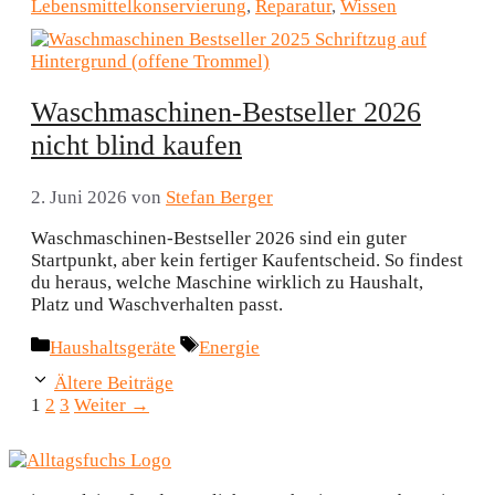
Lebensmittelkonservierung
,
Reparatur
,
Wissen
Waschmaschinen-Bestseller 2026
nicht blind kaufen
2. Juni 2026
von
Stefan Berger
Waschmaschinen-Bestseller 2026 sind ein guter
Startpunkt, aber kein fertiger Kaufentscheid. So findest
du heraus, welche Maschine wirklich zu Haushalt,
Platz und Waschverhalten passt.
Kategorien
Schlagwörter
Haushaltsgeräte
Energie
Ältere Beiträge
Seite
Seite
Seite
1
2
3
Weiter
→