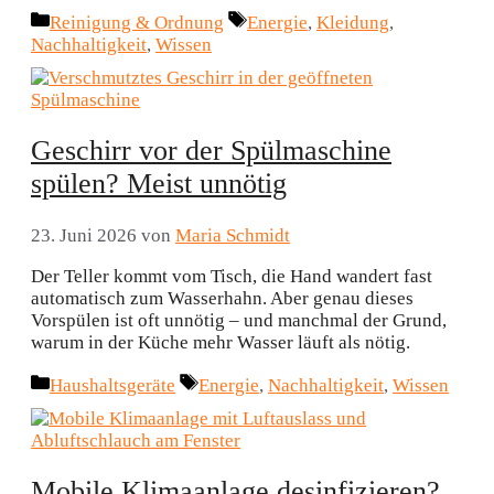
Kategorien
Schlagwörter
Reinigung & Ordnung
Energie
,
Kleidung
,
Nachhaltigkeit
,
Wissen
Geschirr vor der Spülmaschine
spülen? Meist unnötig
23. Juni 2026
von
Maria Schmidt
Der Teller kommt vom Tisch, die Hand wandert fast
automatisch zum Wasserhahn. Aber genau dieses
Vorspülen ist oft unnötig – und manchmal der Grund,
warum in der Küche mehr Wasser läuft als nötig.
Kategorien
Schlagwörter
Haushaltsgeräte
Energie
,
Nachhaltigkeit
,
Wissen
Mobile Klimaanlage desinfizieren?