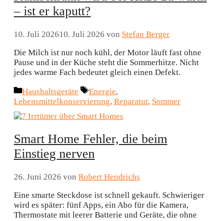
– ist er kaputt?
10. Juli 2026
10. Juli 2026
von
Stefan Berger
Die Milch ist nur noch kühl, der Motor läuft fast ohne
Pause und in der Küche steht die Sommerhitze. Nicht
jedes warme Fach bedeutet gleich einen Defekt.
Kategorien
Schlagwörter
Haushaltsgeräte
Energie
,
Lebensmittelkonservierung
,
Reparatur
,
Sommer
Smart Home Fehler, die beim
Einstieg nerven
26. Juni 2026
von
Robert Hendrichs
Eine smarte Steckdose ist schnell gekauft. Schwieriger
wird es später: fünf Apps, ein Abo für die Kamera,
Thermostate mit leerer Batterie und Geräte, die ohne