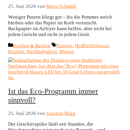
25. Juni 2026
von
Maria Schmidt
Weniger Putzen klingt gut – bis die Pommes weich
bleiben oder das Papier im Korb verrutscht.
Backpapier im Airfryer kann helfen, aber nicht bei
jedem Gericht und nicht in jedem Gerät.
Kategorien
Schlagwörter
Kochen & Backen
Energie
,
Heißluftfritteuse
,
Kochen
,
Nachhaltigkeit
,
Wissen
Ist das Eco-Programm immer
sinnvoll?
25. Juni 2026
von
Joachim Rügg
Der Geschirrspüler läuft seit Stunden, die
Waschmaschine zeigt noch ewig Restzeit – und