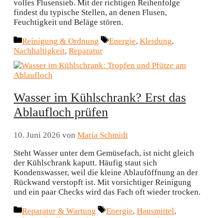
volles Flusensieb. Mit der richtigen Reihenfolge
findest du typische Stellen, an denen Flusen,
Feuchtigkeit und Beläge stören.
Kategorien
Schlagwörter
Reinigung & Ordnung
Energie
,
Kleidung
,
Nachhaltigkeit
,
Reparatur
Wasser im Kühlschrank? Erst das
Ablaufloch prüfen
10. Juni 2026
von
Maria Schmidt
Steht Wasser unter dem Gemüsefach, ist nicht gleich
der Kühlschrank kaputt. Häufig staut sich
Kondenswasser, weil die kleine Ablauföffnung an der
Rückwand verstopft ist. Mit vorsichtiger Reinigung
und ein paar Checks wird das Fach oft wieder trocken.
Kategorien
Schlagwörter
Reparatur & Wartung
Energie
,
Hausmittel
,