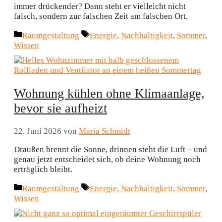
immer drückender? Dann steht er vielleicht nicht
falsch, sondern zur falschen Zeit am falschen Ort.
Kategorien
Schlagwörter
Raumgestaltung
Energie
,
Nachhaltigkeit
,
Sommer
,
Wissen
Wohnung kühlen ohne Klimaanlage,
bevor sie aufheizt
22. Juni 2026
von
Maria Schmidt
Draußen brennt die Sonne, drinnen steht die Luft – und
genau jetzt entscheidet sich, ob deine Wohnung noch
erträglich bleibt.
Kategorien
Schlagwörter
Raumgestaltung
Energie
,
Nachhaltigkeit
,
Sommer
,
Wissen