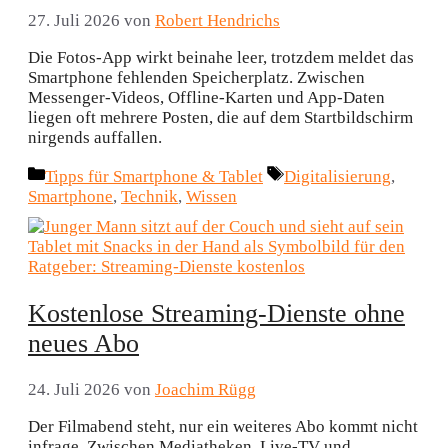
27. Juli 2026
von
Robert Hendrichs
Die Fotos-App wirkt beinahe leer, trotzdem meldet das
Smartphone fehlenden Speicherplatz. Zwischen
Messenger-Videos, Offline-Karten und App-Daten
liegen oft mehrere Posten, die auf dem Startbildschirm
nirgends auffallen.
Kategorien
Schlagwörter
Tipps für Smartphone & Tablet
Digitalisierung
,
Smartphone
,
Technik
,
Wissen
Kostenlose Streaming-Dienste ohne
neues Abo
24. Juli 2026
von
Joachim Rügg
Der Filmabend steht, nur ein weiteres Abo kommt nicht
infrage. Zwischen Mediatheken, Live-TV und