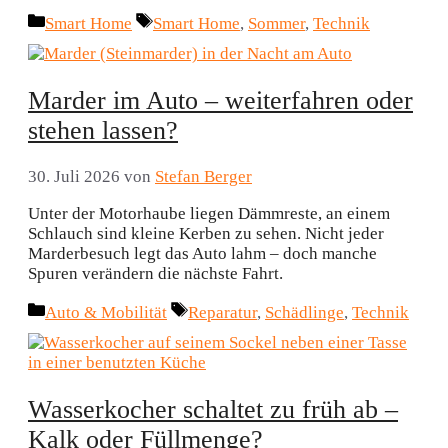
Kategorien
Schlagwörter
Smart Home
Smart Home
,
Sommer
,
Technik
Marder im Auto – weiterfahren oder
stehen lassen?
30. Juli 2026
von
Stefan Berger
Unter der Motorhaube liegen Dämmreste, an einem
Schlauch sind kleine Kerben zu sehen. Nicht jeder
Marderbesuch legt das Auto lahm – doch manche
Spuren verändern die nächste Fahrt.
Kategorien
Schlagwörter
Auto & Mobilität
Reparatur
,
Schädlinge
,
Technik
Wasserkocher schaltet zu früh ab –
Kalk oder Füllmenge?