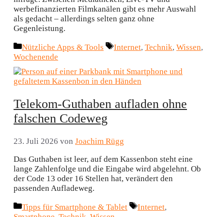
werbefinanzierten Filmkanälen gibt es mehr Auswahl
als gedacht – allerdings selten ganz ohne
Gegenleistung.
Kategorien
Schlagwörter
Nützliche Apps & Tools
Internet
,
Technik
,
Wissen
,
Wochenende
Telekom-Guthaben aufladen ohne
falschen Codeweg
23. Juli 2026
von
Joachim Rügg
Das Guthaben ist leer, auf dem Kassenbon steht eine
lange Zahlenfolge und die Eingabe wird abgelehnt. Ob
der Code 13 oder 16 Stellen hat, verändert den
passenden Aufladeweg.
Kategorien
Schlagwörter
Tipps für Smartphone & Tablet
Internet
,
Smartphone
,
Technik
,
Wissen