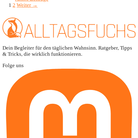
Seite
Seite
1
2
Weiter
→
Dein Begleiter für den täglichen Wahnsinn. Ratgeber, Tipps
& Tricks, die wirklich funktionieren.
Folge uns