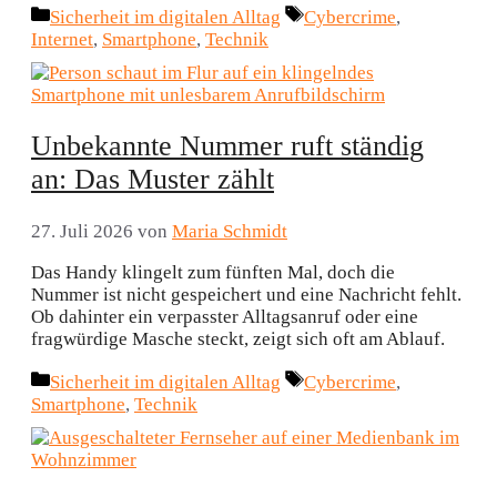
Kategorien
Schlagwörter
Sicherheit im digitalen Alltag
Cybercrime
,
Internet
,
Smartphone
,
Technik
Unbekannte Nummer ruft ständig
an: Das Muster zählt
27. Juli 2026
von
Maria Schmidt
Das Handy klingelt zum fünften Mal, doch die
Nummer ist nicht gespeichert und eine Nachricht fehlt.
Ob dahinter ein verpasster Alltagsanruf oder eine
fragwürdige Masche steckt, zeigt sich oft am Ablauf.
Kategorien
Schlagwörter
Sicherheit im digitalen Alltag
Cybercrime
,
Smartphone
,
Technik