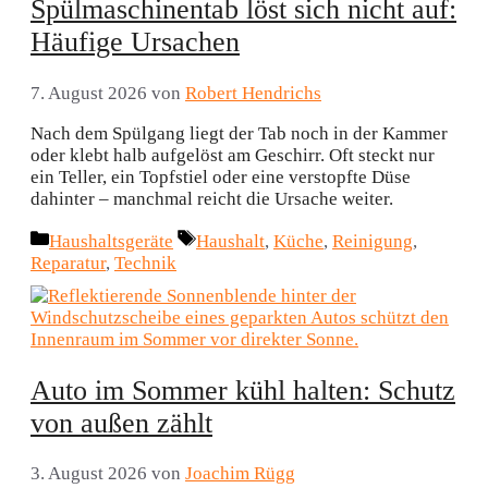
Spülmaschinentab löst sich nicht auf:
Häufige Ursachen
7. August 2026
von
Robert Hendrichs
Nach dem Spülgang liegt der Tab noch in der Kammer
oder klebt halb aufgelöst am Geschirr. Oft steckt nur
ein Teller, ein Topfstiel oder eine verstopfte Düse
dahinter – manchmal reicht die Ursache weiter.
Kategorien
Schlagwörter
Haushaltsgeräte
Haushalt
,
Küche
,
Reinigung
,
Reparatur
,
Technik
Auto im Sommer kühl halten: Schutz
von außen zählt
3. August 2026
von
Joachim Rügg