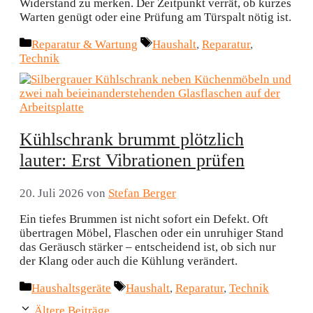
Widerstand zu merken. Der Zeitpunkt verrät, ob kurzes
Warten genügt oder eine Prüfung am Türspalt nötig ist.
Kategorien
Schlagwörter
Reparatur & Wartung
Haushalt
,
Reparatur
,
Technik
Kühlschrank brummt plötzlich
lauter: Erst Vibrationen prüfen
20. Juli 2026
von
Stefan Berger
Ein tiefes Brummen ist nicht sofort ein Defekt. Oft
übertragen Möbel, Flaschen oder ein unruhiger Stand
das Geräusch stärker – entscheidend ist, ob sich nur
der Klang oder auch die Kühlung verändert.
Kategorien
Schlagwörter
Haushaltsgeräte
Haushalt
,
Reparatur
,
Technik
Ältere Beiträge