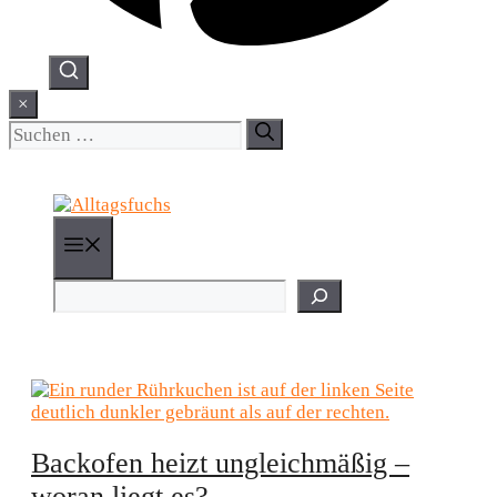
×
Suchen
nach:
Menü
Suchen
Backofen heizt ungleichmäßig –
woran liegt es?