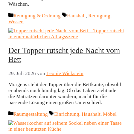
Wäschen.
Kategorien
Schlagwörter
Reinigung & Ordnung
Haushalt
,
Reinigung
,
Wissen
Der Topper rutscht jede Nacht vom
Bett
29. Juli 2026
von
Leonie Wickstein
Morgens steht der Topper über die Bettkante, obwohl
er abends noch bündig lag. Ob das Laken zieht oder
die Matratzen darunter wandern, macht für die
passende Lösung einen großen Unterschied.
Kategorien
Schlagwörter
Raumgestaltung
Einrichtung
,
Haushalt
,
Möbel