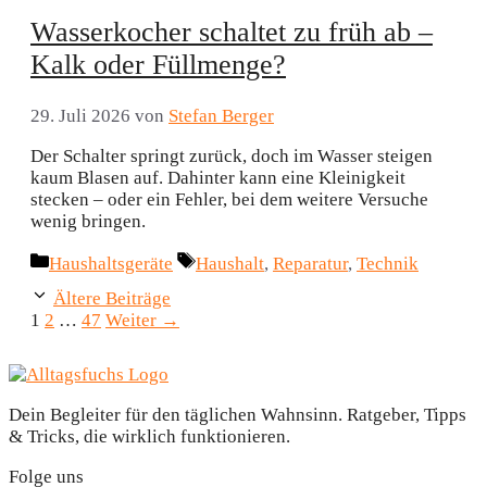
Wasserkocher schaltet zu früh ab –
Kalk oder Füllmenge?
29. Juli 2026
von
Stefan Berger
Der Schalter springt zurück, doch im Wasser steigen
kaum Blasen auf. Dahinter kann eine Kleinigkeit
stecken – oder ein Fehler, bei dem weitere Versuche
wenig bringen.
Kategorien
Schlagwörter
Haushaltsgeräte
Haushalt
,
Reparatur
,
Technik
Ältere Beiträge
Seite
Seite
Seite
1
2
…
47
Weiter
→
Dein Begleiter für den täglichen Wahnsinn. Ratgeber, Tipps
& Tricks, die wirklich funktionieren.
Folge uns