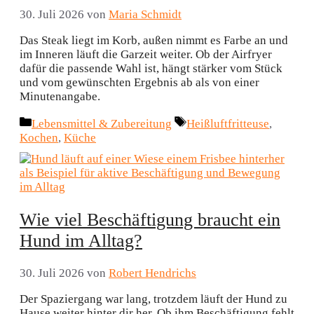
30. Juli 2026
von
Maria Schmidt
Das Steak liegt im Korb, außen nimmt es Farbe an und
im Inneren läuft die Garzeit weiter. Ob der Airfryer
dafür die passende Wahl ist, hängt stärker vom Stück
und vom gewünschten Ergebnis ab als von einer
Minutenangabe.
Kategorien
Schlagwörter
Lebensmittel & Zubereitung
Heißluftfritteuse
,
Kochen
,
Küche
Wie viel Beschäftigung braucht ein
Hund im Alltag?
30. Juli 2026
von
Robert Hendrichs
Der Spaziergang war lang, trotzdem läuft der Hund zu
Hause weiter hinter dir her. Ob ihm Beschäftigung fehlt