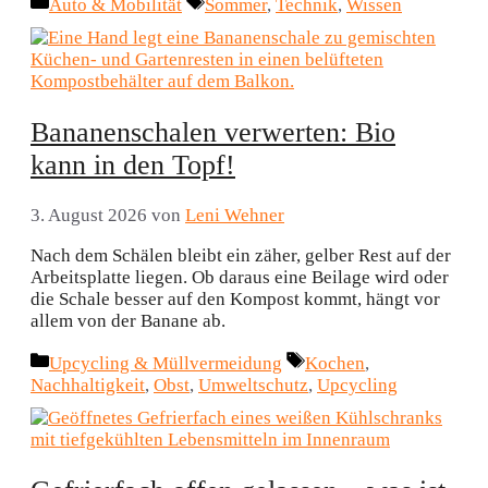
Kategorien
Schlagwörter
Auto & Mobilität
Sommer
,
Technik
,
Wissen
Bananenschalen verwerten: Bio
kann in den Topf!
3. August 2026
von
Leni Wehner
Nach dem Schälen bleibt ein zäher, gelber Rest auf der
Arbeitsplatte liegen. Ob daraus eine Beilage wird oder
die Schale besser auf den Kompost kommt, hängt vor
allem von der Banane ab.
Kategorien
Schlagwörter
Upcycling & Müllvermeidung
Kochen
,
Nachhaltigkeit
,
Obst
,
Umweltschutz
,
Upcycling