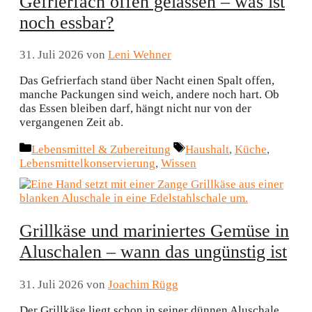
Gefrierfach offen gelassen – was ist
noch essbar?
31. Juli 2026
von
Leni Wehner
Das Gefrierfach stand über Nacht einen Spalt offen,
manche Packungen sind weich, andere noch hart. Ob
das Essen bleiben darf, hängt nicht nur von der
vergangenen Zeit ab.
Kategorien
Schlagwörter
Lebensmittel & Zubereitung
Haushalt
,
Küche
,
Lebensmittelkonservierung
,
Wissen
Grillkäse und mariniertes Gemüse in
Aluschalen – wann das ungünstig ist
31. Juli 2026
von
Joachim Rügg
Der Grillkäse liegt schon in seiner dünnen Aluschale,