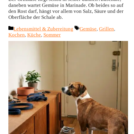
daneben wartet Gemüse in Marinade. Ob beides so auf
den Rost darf, hängt vor allem von Salz, Säure und der
Oberfläche der Schale ab.
Kategorien
Schlagwörter
Lebensmittel & Zubereitung
Gemüse
,
Grillen
,
Kochen
,
Küche
,
Sommer