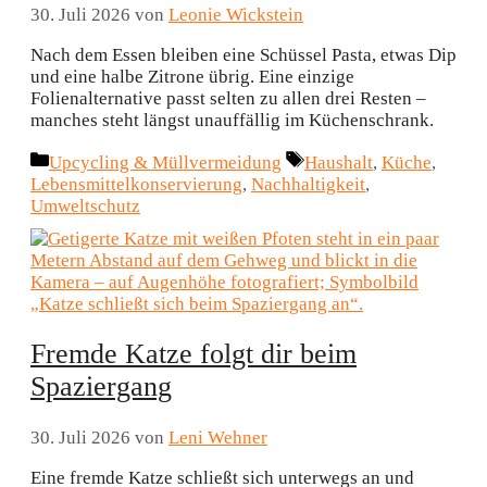
30. Juli 2026
von
Leonie Wickstein
Nach dem Essen bleiben eine Schüssel Pasta, etwas Dip
und eine halbe Zitrone übrig. Eine einzige
Folienalternative passt selten zu allen drei Resten –
manches steht längst unauffällig im Küchenschrank.
Kategorien
Schlagwörter
Upcycling & Müllvermeidung
Haushalt
,
Küche
,
Lebensmittelkonservierung
,
Nachhaltigkeit
,
Umweltschutz
Fremde Katze folgt dir beim
Spaziergang
30. Juli 2026
von
Leni Wehner
Eine fremde Katze schließt sich unterwegs an und