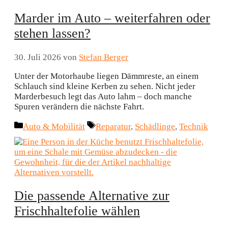
Marder im Auto – weiterfahren oder
stehen lassen?
30. Juli 2026
von
Stefan Berger
Unter der Motorhaube liegen Dämmreste, an einem
Schlauch sind kleine Kerben zu sehen. Nicht jeder
Marderbesuch legt das Auto lahm – doch manche
Spuren verändern die nächste Fahrt.
Kategorien
Schlagwörter
Auto & Mobilität
Reparatur
,
Schädlinge
,
Technik
Die passende Alternative zur
Frischhaltefolie wählen